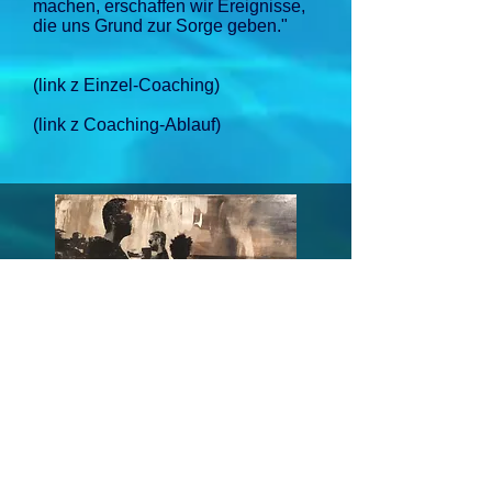
machen, erschaffen wir Ereignisse,
die uns Grund zur Sorge geben."
(link z Einzel-Coaching)
(link z Coaching-Ablauf)
PERSÖNLICHKEITSTRAINING
FÜR PRIVATPERSONEN UND
FÜHRUNGSKRÄFTE​
​Termin vereinbaren zum kostenfreien
Erstgespräch: