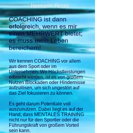
Hermann Hesse
COACHING ist dann
erfolgreich, wenn es mir
einen MEHRWERT bietet;
es muss mein Leben
bereichern!
Wir kennen COACHING vor allem
aus dem Sport oder im
Unternehmen. Wo Höchstleistungen
erbracht werden, ist es von großem
Nutzen Blockaden oder Hindernisse
aufzulösen, um sich ungestört auf
das Ziel fokusieren zu können.
Es geht darum Potentiale voll
auszunutzen.
Dabei liegt es auf der
Hand, dass MENTALES TRAINING
nicht nur für den Sportler oder die
Führungskraft von großem Vorteil
sein kann.