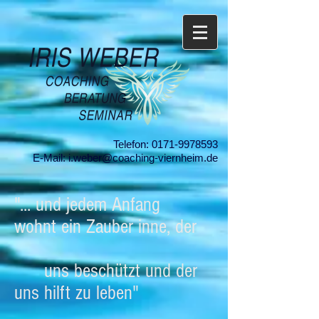
Telefon:
0171-9978593
E-Mail:
i.weber@coaching-viernheim.de
"... und jedem Anfang
wohnt ein Zauber inne, der
uns beschützt und der
uns hilft zu leben"