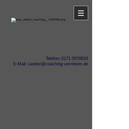
Telefon:
0171-9978593
E-Mail:
i.weber@coaching-viernheim.de