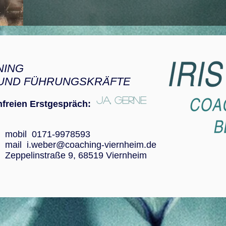
NING
UND FÜHRUNGSKRÄFTE​
Ja, gerne
nfreien Erstgespräch:
mobil 0171-9978593
mail
i.weber@coaching-viernheim.de
Zeppelinstraße 9, 68519 Viernheim