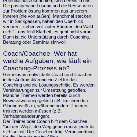
Potential auszuschöpfen, sind bereits in uns.
Die passgenaue Lösung und die Ressourcen
zur Problemlösung kommen aus unserem
Inneren (nie von außen). Manchmal stecken
wir in Sackgassen, haben den Überblick
verloren, "sehen vor lauter Bäumen den Wald
nicht" - uns fehlt Klarheit, es geht nicht voran.
Dann ist die Unterstützung durch Coaching,
Beratung oder Seminar sinnvoll.
Coach/Coachee: Wer hat
welche Aufgaben; wie läuft ein
Coaching-Prozess ab?
Gemeinsam entwickeln Coach und Coachee
in der Auftragsklärung ein Ziel für das
Coaching und die Lösungsschritte. Es werden
Vereinbarungen zur Umsetzung getroffen.
Manche Themen werden bereits durch
Bewusstwerdung gelöst (z.B. limitierenden
Glaubenssätze), während andere Themen
trainiert werden müssen (z.B.
Verhaltensänderungen).
Der Trainer oder Coach hilft dem Coachee
"auf den Weg"; den Weg gehen muss jeder für
sich selbst! Der Coachee trägt Verantwortung
für die Umsetzung im Alltag.