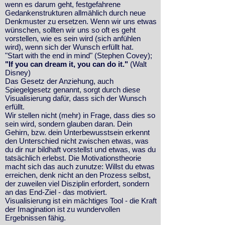
wenn es darum geht, festgefahrene
Gedankenstrukturen allmählich durch neue
Denkmuster zu ersetzen. Wenn wir uns etwas
wünschen, sollten wir uns so oft es geht
vorstellen, wie es sein wird (sich anfühlen
wird), wenn sich der Wunsch erfüllt hat.
"Start with the end in mind" (Stephen Covey);
"If you can dream it, you can do it."
(Walt
Disney)
Das Gesetz der Anziehung, auch
Spiegelgesetz genannt, sorgt durch diese
Visualisierung dafür, dass sich der Wunsch
erfüllt.
Wir stellen nicht (mehr) in Frage, dass dies so
sein wird, sondern glauben daran. Dein
Gehirn, bzw. dein Unterbewusstsein erkennt
den Unterschied nicht zwischen etwas, was
du dir nur bildhaft vorstellst und etwas, was du
tatsächlich erlebst. Die Motivationstheorie
macht sich das auch zunutze: Willst du etwas
erreichen, denk nicht an den Prozess selbst,
der zuweilen viel Disziplin erfordert, sondern
an das End-Ziel - das motiviert.
Visualisierung ist ein mächtiges Tool - die Kraft
der Imagination ist zu wundervollen
Ergebnissen fähig.