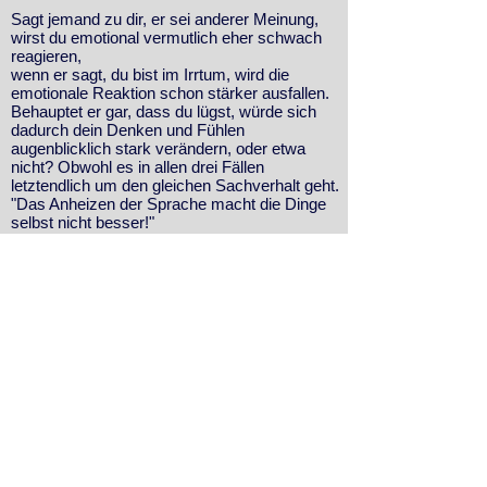
Sagt jemand zu dir, er sei anderer Meinung,
wirst du emotional vermutlich eher schwach
reagieren,
wenn er sagt, du bist im Irrtum, wird die
emotionale Reaktion schon stärker ausfallen.
Behauptet er gar, dass du lügst, würde sich
dadurch dein Denken und Fühlen
augenblicklich stark verändern, oder etwa
nicht? Obwohl es in allen drei Fällen
letztendlich um den gleichen Sachverhalt geht.
"Das Anheizen der Sprache macht die Dinge
selbst nicht besser!"
Wir können ALLES, was wir empfinden und
sagen wollen, positiv ausdrücken.
Die Wirkung wird völlig anders sein.
Letztendlich hat es etwas mit respektvollem
Umgang zu tun und ob wir das Ziel "win-win"
verfolgen.
Anstatt GEGEN etwas zu sein, kann man
IMMER FÜR ETWAS sein!
Mit dieser Denkweise bringst du dich in
Sekunden vom Kampf in den
Zuneigungsmodus.
Wir können uns das Mögen regelrecht
angewöhnen…